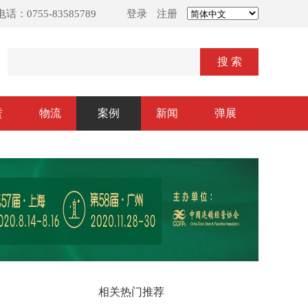
话：0755-83585789
登录
注册
搜 索
赁
物流
案例
新闻
弹展
相关热门推荐