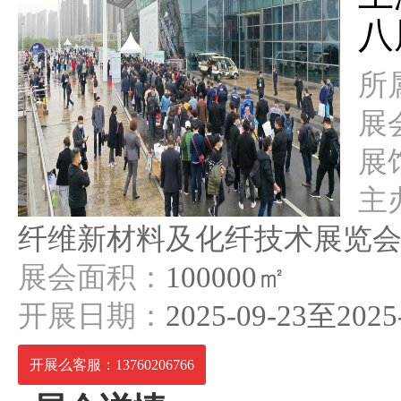
八
所
展
展
主
纤维新材料及化纤技术展览会
展会面积：
100000㎡
开展日期：
2025-09-23至2025
开展么客服：13760206766