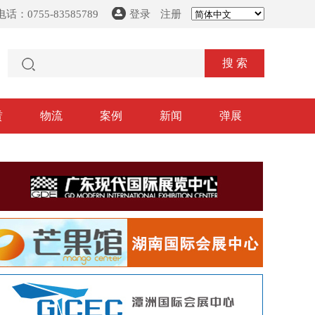
话：0755-83585789
登录
注册
搜 索
赁
物流
案例
新闻
弹展