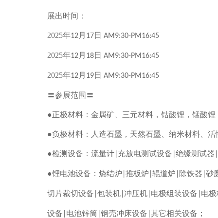
展出时间：
2025
年
月
日
12
17
AM9:30-PM16:45
2025
年
月
日
12
18
AM9:30-PM16:45
2025
年
月
日
12
19
AM9:30-PM16:45
〓参展范围〓
●正极材料：金属矿、三元材料，钴酸锂，锰酸锂
●负极材料：人造石墨，天然石墨、纳米材料、活
●检测设备：流量计
充放电测试设备
绝缘测试器
|
|
|
●锂电池设备：烧结炉
推板炉
辊道炉
除铁器
砂
|
|
|
|
切片裁切设备
包装机
冲压机
电极组装设备
电极
|
|
|
|
设备
电池锌筒
钢壳冲床设备
其它相关设备；
|
|
|