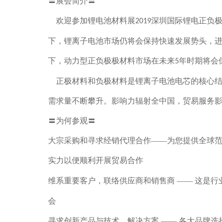
〓展会简介〓
欢迎参加锂电池材料展
深圳国际锂电正负
2019
下，锂离子电池市场仍将会保持快速发展势头，
下，动力型正负极极材料市场在未来
年时期将会
5
正极材料和负极材料是锂离子电池电芯的核心结
需求量不断攀升。影响力辐射全中国，贸易服务
〓为何参观〓
大宗采购和寻求经销代理合作——为您提供全球
实力以便顺利开展贸易合作
维系重要客户，联络供应商和销售商
——
这是行
会
寻求创新产品与技术，解决方案
——
各大品牌选