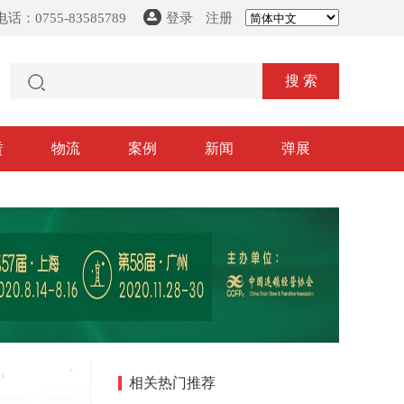
话：0755-83585789
登录
注册
搜 索
赁
物流
案例
新闻
弹展
相关热门推荐