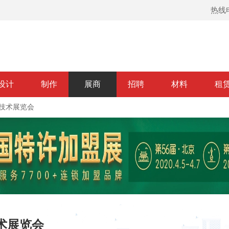
热线电
设计
制作
展商
招聘
材料
租
料技术展览会
术展览会