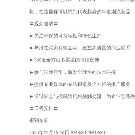
机，在这里你可以找到代表趋势的年度潮流新品
〓观众邀请〓
►关注环保的可持续性和绿色生产
►与潜在买家有效互动，建立高质量的商业联系
►
度全方位多渠道的持续宣传
360
►参与国际竞争，激发全球性的技术碰撞
►提供专业媒体的专访报道及全方位的推广服务
►通过展会与投融资机构接触交流，为企业创造
〓日程安排〓
报到布展：
2025
年
月
日
12
15-16
AM8:30-PM19:30