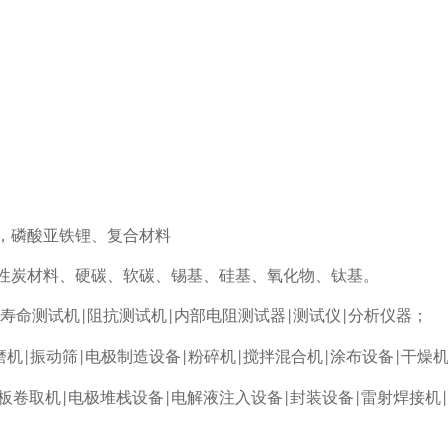
，磷酸亚铁锂、复合材料
性炭材料、硬碳、软碳、锡基、硅基、氧化物、钛基。
寿命测试机
阻抗测试机
内部电阻测试器
测试仪
分析仪器；
|
|
|
|
磨机
振动筛
电极制造设备
粉碎机
搅拌混合机
涂布设备
干燥
|
|
|
|
|
|
板卷取机
电极堆栈设备
电解液注入设备
封装设备
雷射焊接机
|
|
|
|
|