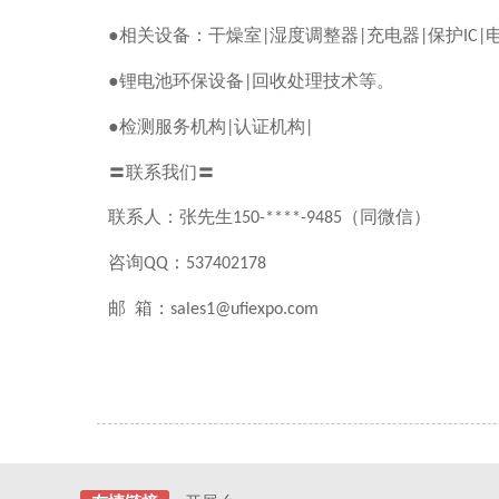
●相关设备：干燥室
湿度调整器
充电器
保护
|
|
|
IC|
●锂电池环保设备
回收处理技术等。
|
●检测服务机构
认证机构
|
|
〓联系我们〓
联系人：张先生
（同微信）
150-****-9485
咨询
：
QQ
537402178
邮 箱：
sales1@ufiexpo.com