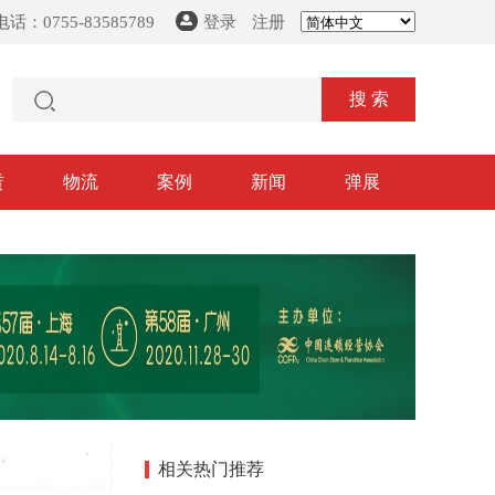
话：0755-83585789
登录
注册
搜 索
赁
物流
案例
新闻
弹展
相关热门推荐