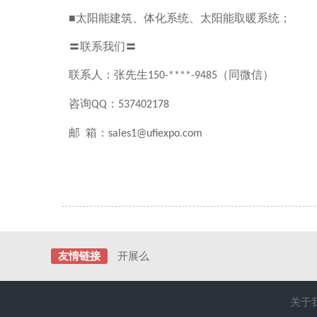
■太阳能建筑、体化系统、太阳能取暖系统；
〓联系我们〓
联系人：张先生
（同微信）
150-****-9485
咨询
：
QQ
537402178
邮 箱：
sales1@ufiexpo.com
友情链接
开展么
关于