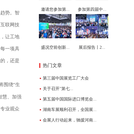
邀请您参加第...
参加第四届中...
趋势。智
的互联网技
理，让工地
盛况空前创新...
展后报告丨2...
于每一项具
难的，还是
热门文章
第三届中国展览工厂大会
将围绕“生
关于召开"第七...
智慧、加强
第五届中国国际进口博览会...
好专业观众
湖南车展顺利召开，全国展...
会展人行动起来，驰援河南...