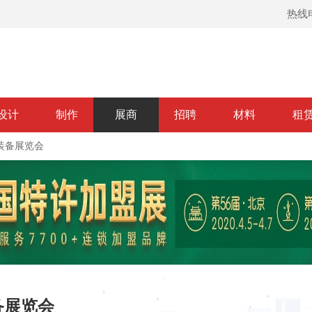
热线电
设计
制作
展商
招聘
材料
租
地装备展览会
备展览会