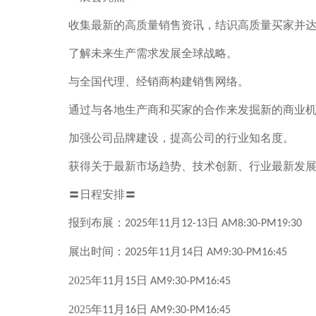
收集最新的高质量销售资讯，结识高质量买家并
了解未来生产需求发展全球战略。
与全国代理、经销商构建销售网络。
通过与各地生产商和买家的合作来发掘新的商业
加强公司品牌建设，提高公司的行业知名度。
获得关于最新市场趋势、技术创新、行业最新发
〓日程安排〓
报到布展：
年
月
日
2025
11
12-13
AM8:30-PM19:30
展出时间：
年
月
日
2025
11
14
AM9:30-PM16:45
2025
年
月
日
11
15
AM9:30-PM16:45
2025
年
月
日
11
16
AM9:30-PM16:45