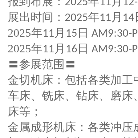
报到布展：
年
月
2025
11
12
展出时间：
年
月
2025
11
14
2025
年
月
日
11
15
AM9:30-
2025
年
月
日
11
16
AM9:30-
〓参展范围〓
金切机床：包括各类加工
车床、铣床、钻床、磨床
床等；
金属成形机床：各类冲压