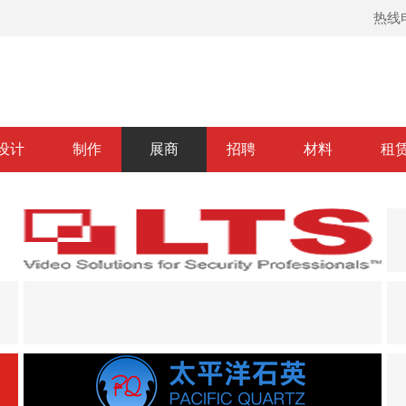
热线电
设计
制作
展商
招聘
材料
租