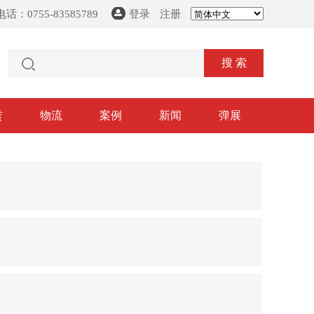
话：0755-83585789
登录
注册
搜 索
赁
物流
案例
新闻
弹展