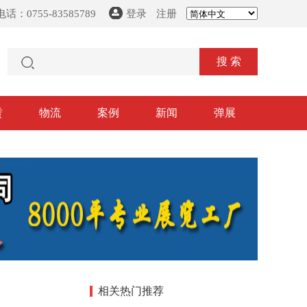
话：0755-83585789
登录
注册
搜 索
赁
物流
案例
新闻
弹展
相关热门推荐