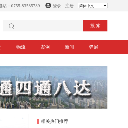
话：0755-83585789
登录
注册
搜 索
赁
物流
案例
新闻
弹展
相关热门推荐