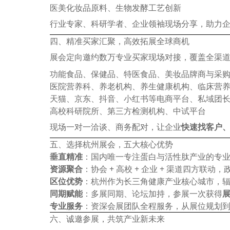
医美化妆品原料、生物发酵工艺创新
行业专家、科研学者、企业领袖现场分享，助力
四、精准买家汇聚，高效拓展全球商机
展会定向邀约数万专业买家现场对接，覆盖全渠
功能食品、保健品、特医食品、美妆品牌商与采
医院营养科、养老机构、养生健康机构、临床营
天猫、京东、抖音、小红书等电商平台、私域团
高校科研院所、第三方检测机构、中试平台
现场一对一洽谈、商务配对，让企业
快速找客户
五、选择杭州展会，五大核心优势
垂直精准
：国内唯一专注蛋白与活性肽产业的专
资源聚合
：协会 + 高校 + 企业 + 渠道四方联
区位优势
：杭州作为长三角健康产业核心城市，
同期赋能
：多展同期、论坛加持，参展一次获得
展
专业服务
：资深会展团队全程服务，从展位规划
六、诚邀参展，共筑产业新未来