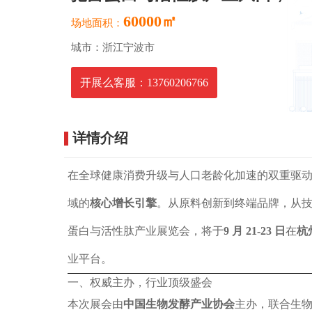
60000㎡
场地面积：
城市：浙江宁波市
开展么客服：13760206766
详情介绍
在全球健康消费升级与人口老龄化加速的双重驱
域的
核心增长引擎
。从原料创新到终端品牌，从技
蛋白与活性肽产业展览会，将于
9 月 21-23 日
在
杭
业平台。
一、权威主办，行业顶级盛会
本次展会由
中国生物发酵产业协会
主办，联合生