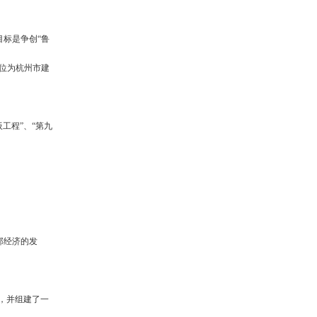
目标是争创“鲁
位为杭州市建
工程”、“第九
部经济的发
，并组建了一