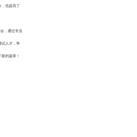
力，也提高了
展会，通过专业
调试人才，争
下新的篇章！