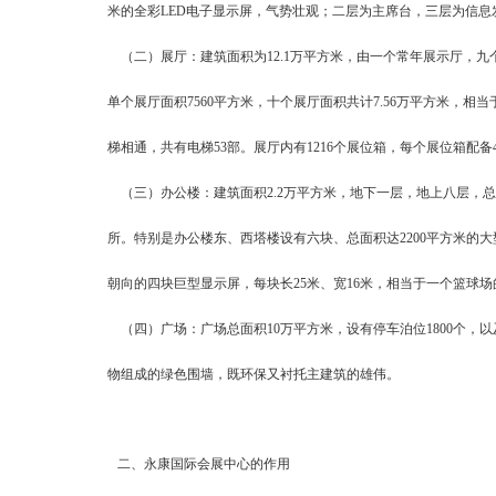
米的全彩LED电子显示屏，气势壮观；二层为主席台，三层为信
（二）展厅：建筑面积为12.1万平方米，由一个常年展示厅，九
单个展厅面积7560平方米，十个展厅面积共计7.56万平方米，
梯相通，共有电梯53部。展厅内有1216个展位箱，每个展位箱配
（三）办公楼：建筑面积2.2万平方米，地下一层，地上八层，总
所。特别是办公楼东、西塔楼设有六块、总面积达2200平方米的
朝向的四块巨型显示屏，每块长25米、宽16米，相当于一个篮球
（四）广场：广场总面积10万平方米，设有停车泊位1800个，以
物组成的绿色围墙，既环保又衬托主建筑的雄伟。
二、永康国际会展中心的作用