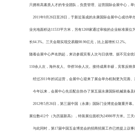
只拥有高素质人才的专业团队，负责管理、运营国际会展中心，举
2011年9月26日至28日，于新近落成的永康国际会展中心成功举
业光地面积达11533平方米，另有1269家通过审核的企业标准展位为
长64.3%。三天会期实现交易额98.96亿元，比上届增长12.2%。
随着会展中心声名鹊起，来访参观宾客人次与日俱增。据不完全统计，
110余人次，海外友人、华侨50余人次。接待成果丰硕，宾客反
经过2011年的试运营，会展中心迎来了展会举办机制更为完善、发
今年以来，会展中心先后配合协办了第五届永康国际机械装备及
2012年5月26日，第三届中国（永康）国际门业博览会隆重开幕。
展位数412个（为历届新高），特装展位面积为24986平方米。三天会
与此同时，第17届中国五金博览会的招商招展工作已然提上议事