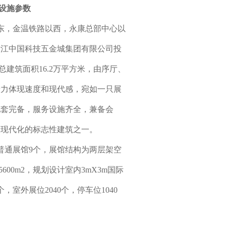
设施参数
以东，金温铁路以西，永康总部中心以
浙江中国科技五金城集团有限公司投
总建筑面积16.2万平方米，由序厅、
着力体现速度和现代感，宛如一只展
配套完备，服务设施齐全，兼备会
康现代化的标志性建筑之一。
个，普通展馆9个，展馆结构为两层架空
5600m2，规划设计室内3mX3m国际
个，室外展位2040个，停车位1040