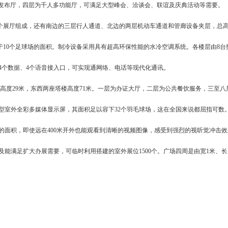
息发布厅，四层为千人多功能厅，可满足大型峰会、洽谈会、联谊及庆典活动等需要。
个展厅组成，还有南边的三层行人通道、北边的两层机动车通道和管廊设备夹层，总高
相当于10个足球场的面积。制冷设备采用具有超高环保性能的水冷空调系统。各楼层由8
备4个数据、4个语音接入口，可实现通网络、电话等现代化通讯。
高度29米，东西两座塔楼高度71米。一层为办证大厅，二层为公共餐饮服务，三至八
大型室外全彩多媒体显示屏，其面积足以容下32个羽毛球场，这在全国来说都屈指可数
场的面积，即使远在400米开外也能观看到清晰的视频图像，感受到强烈的视听觉冲击
及能满足扩大办展需要，可临时利用搭建的室外展位1500个。广场四周是由宽1米、长1