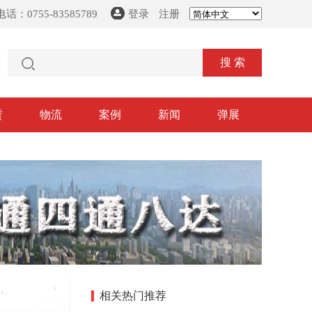
话：0755-83585789
登录
注册
搜 索
赁
物流
案例
新闻
弹展
相关热门推荐