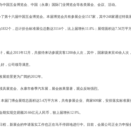
办中国五金博览会、中国（永康）国际门业博览会等各类展会、会议、活动。
办了第十六届中国五金博览会。本届博览会共有参展企业1517家，其中248家通过特装
1832个，总计折合标准展位总数达3114个，比上届增长11.8%；展馆面积达7.56万
截止2011年12月，共接待来访参观宾客1200余人次，其中，国家级来宾40余人次
映良好，公司领导满意。
展前景更为广阔的2012年。
模具展览会、永康市春季汽车展，展会效果显著，观众反响强烈。
本届门博会展馆总面积达5.4万平方米，共有参展企业、商家609家，安排落实标准展位
期实现交易额20.66亿元人民币，较上届增长12.9%。
日程，新展会的申请落实工作也正在马不停蹄地进行中。目前，会展公司正全力申报