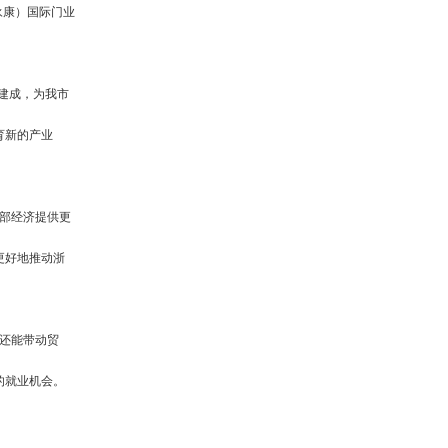
永康）国际门业
建成，为我市
育新的产业
部经济提供更
更好地推动浙
还能带动贸
的就业机会。