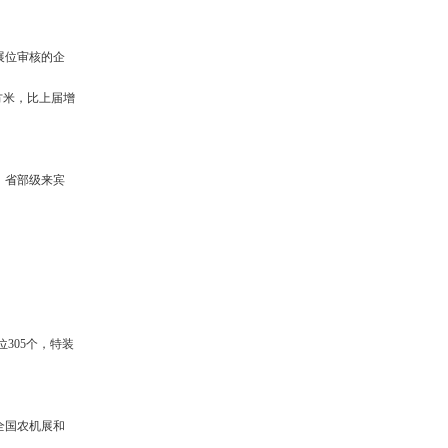
展位审核的企
平方米，比上届增
，省部级来宾
305个，特装
全国农机展和