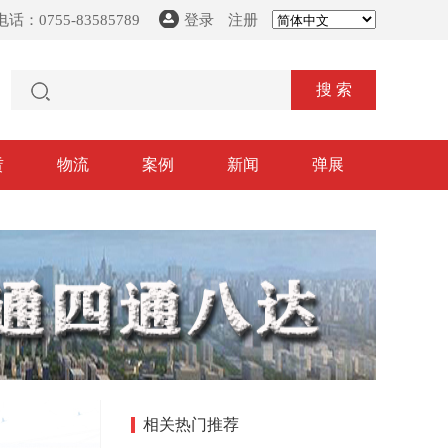
话：0755-83585789
登录
注册
搜 索
赁
物流
案例
新闻
弹展
相关热门推荐